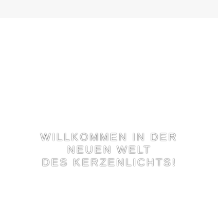
WILLKOMMEN IN DER
NEUEN WELT
DES KERZENLICHTS!
Heliotron-Ewigbrenner® ist seit nahezu 40 Jahren
Ihre Marke für Kirche, kirchliche Institutionen,
Bestattungsunternehmen und Friedhofsämter.
Entdecken Sie unser vielfältiges Angebot: Egal ob