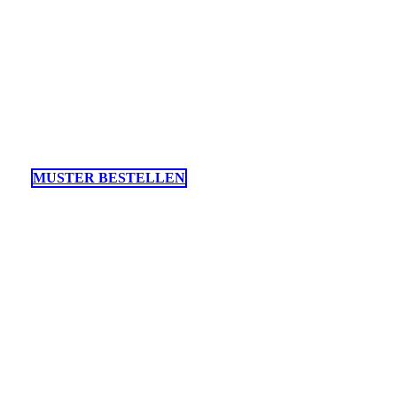
MIT ORIGINAL HELIOTRON-
EWIGBRENNER®
Sicherheitsdauerkerzen mit Heliotron-Ewigbrenner®
mit einer Brenndauer von bis zu 45 Stunden: Die
vielseitig einsetzbare Kerze die garantiert nie tropft!
ZUM PRODUKT
MUSTER BESTELLEN