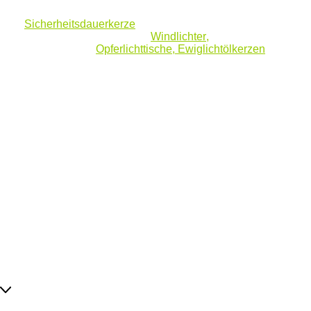
Bestatterbedarf, Dauerkerze oder
Sicherheitsdauerkerze
mit Heliotron-Ewigbrenner®
als Flüssigwachseinsatz,
Windlichter
,
Altarkerzen,
Oferlichte und
Opferlichttische, Ewiglichtölkerzen
,
Massivwachs-Altarkerzen, Stumpenkerzen oder
Heliostab. Hier finden sie umfassende Informationen
zu allen Produkten.