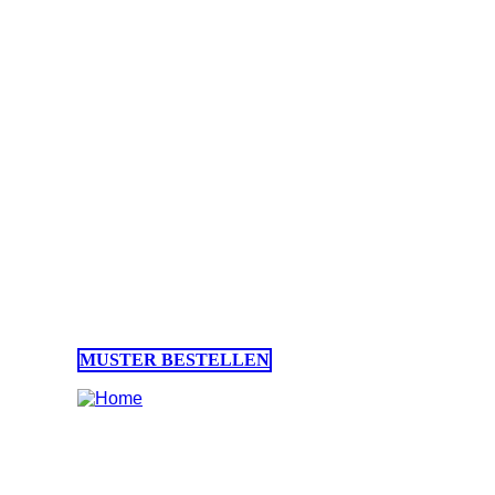
Weiße
Sicherheitsdauerkerzen
mit original Heliotron-
Ewigbrenner®
Sicherheitsdauerkerzen mit Heliotron-
Ewigbrenner® mit einer Brenndauer von
bis zu 45 Stunden: Die vielseitig
einsetzbare Kerze die garantiert nie tropft!
ZUM PRODUKT
MUSTER BESTELLEN