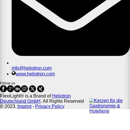
info@heliotron.com
www.heliotron.com
Follow us
FlexiLight® is a Brand of
Heliotron
Deutschland GmbH
. All Rights Reserved
© 2023.
Imprint
-
Privacy Policy