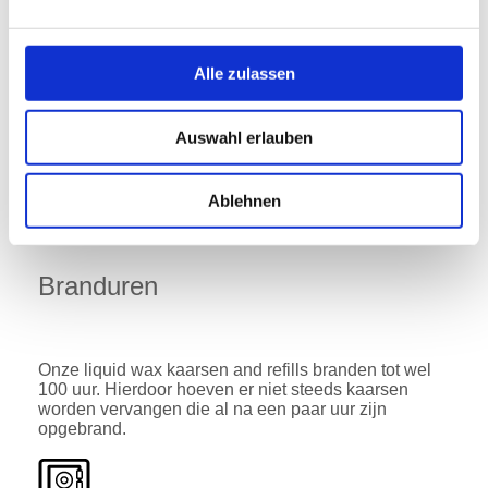
De producten worden geproduceerd volgens de
strengste kwaliteitseisen en kenmerken zich door
Alle zulassen
optimale brandeigenschappen. lcle FlexiLight liquid
wax producten worden geproduceerd in onze fabriek
in Duitsland.
Auswahl erlauben
Ablehnen
Branduren
Onze liquid wax kaarsen and refills branden tot wel
100 uur. Hierdoor hoeven er niet steeds kaarsen
worden vervangen die al na een paar uur zijn
opgebrand.