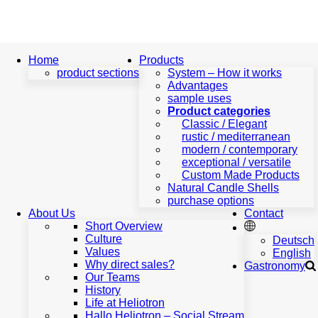
Home
Home
Products
product sections
System – How it works
Advantages
product
sample uses
sections
Product categories
Products
Classic / Elegant
rustic / mediterranean
System
modern / contemporary
–
exceptional / versatile
How
Custom Made Products
it
Natural Candle Shells
works
purchase options
Advantages
About Us
Contact
sample
Short Overview
uses
Culture
Deutsch
Product
Values
English
categories
Why direct sales?
Gastronomy
Classic
Our Teams
/
History
Elegant
Life at Heliotron
rustic
Hallo Heliotron – Social Stream