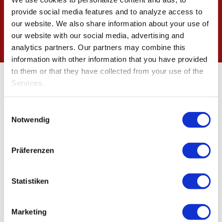
Hier ziet u een overzicht van
provide social media features and to analyze access to
alle producten en categoriën:
our website.
We also share information about your use of
our website with our social media, advertising and
PRODUCT CATEGORIËN
analytics partners.
Our partners may combine this
information with other information that you have provided
to them or that they have collected from your use of the
Services.
De voordelen van liquid wax
Einwilligungsauswahl
Notwendig
Präferenzen
Statistiken
Hoge kwaliteit
Marketing