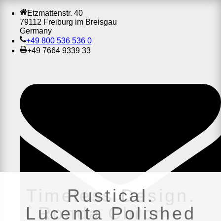
Etzmattenstr. 40
79112 Freiburg im Breisgau
Germany
+49 800 536 536 0
+49 7664 9339 33
Timeless Design.
Rustical.
Lucenta Polished
Ronda Chrome