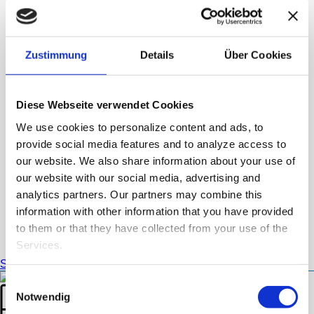
GEHTS
Heliotron
Blog
Kontakt
Zustimmung
Details
Über Cookies
English
Deutsch
Diese Webseite verwendet Cookies
We use cookies to personalize content and ads, to
provide social media features and to analyze access to
our website.
We also share information about your use of
our website with our social media, advertising and
analytics partners.
Our partners may combine this
information with other information that you have provided
to them or that they have collected from your use of the
ARCHIV
Services.
Start
»
Archive für März 2021
Einwilligungsauswahl
Notwendig