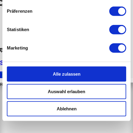
Präferenzen
Statistiken
Marketing
0
Story – Digitale Kirche
Alle zulassen
READ MORE
Heliotron Deutschland GmbH
Auswahl erlauben
Etzmattenstr. 40
79112 Freiburg im Breisgau
Germany
Ablehnen
+49 800 536 536 0
+49 7664 9339 33