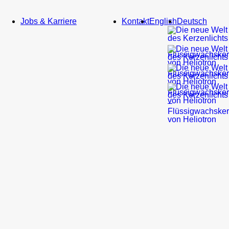
Service
Jobs & Karriere
Kontakt
English
Deutsch
Bildmaterial
Newsletter
Gastronomie
&
Hotellerie
Kirche
&
Bestatter
Heliotron
Blog
Do
It
Yourself
Referenzen
Gastronomie
&
Hotellerie
Kirchen
&
kirchliche