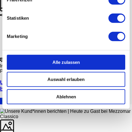
Statistiken
Marketing
1
Alle zulassen
In
Blogpost
,
Kundenstory
Posted
9. Juli 2020
Auswahl erlauben
Unsere Kund*innen berichten | Heute zu Gast
bei Scandic am Frankfurter Museumsufer
Ablehnen
READ MORE