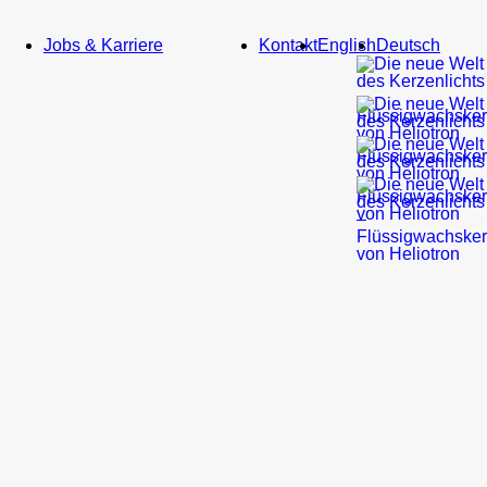
Service
Jobs & Karriere
Kontakt
English
Deutsch
Bildmaterial
Newsletter
Gastronomie
&
Hotellerie
Kirche
&
Bestatter
Heliotron
Blog
Do
It
Yourself
Referenzen
Gastronomie
&
Hotellerie
Kirchen
&
kirchliche