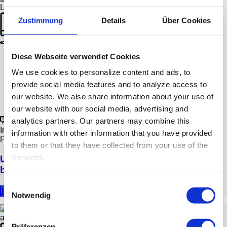
Zustimmung
Details
Über Cookies
Diese Webseite verwendet Cookies
We use cookies to personalize content and ads, to
provide social media features and to analyze access to
our website.
We also share information about your use of
our website with our social media, advertising and
analytics partners.
Our partners may combine this
0
In
Blogpost
,
Kundenstory
information with other information that you have provided
Posted
13. Juli 2020
to them or that they have collected from your use of the
Services.
Unsere Kund*innen berichten | Heute zu Gast
bei Gasthaus Löwen
Einwilligungsauswahl
READ MORE
Notwendig
Präferenzen