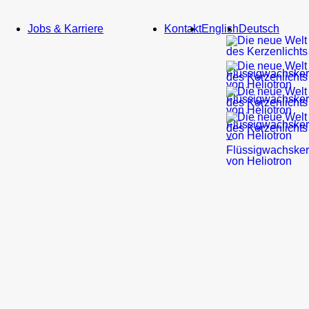
Service
Jobs & Karriere
Kontakt
English
Deutsch
Bildmaterial
Newsletter
Gastronomie
&
Hotellerie
Kirche
&
Bestatter
Heliotron
Blog
Do
It
Yourself
Referenzen
Gastronomie
&
Hotellerie
Kirchen
&
kirchliche