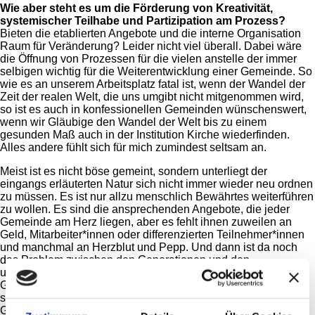
Wie aber steht es um die Förderung von Kreativität,
systemischer Teilhabe und Partizipation am Prozess?
Bieten die etablierten Angebote und die interne Organisation
Raum für Veränderung? Leider nicht viel überall. Dabei wäre
die Öffnung von Prozessen für die vielen anstelle der immer
selbigen wichtig für die Weiterentwicklung einer Gemeinde. So
wie es an unserem Arbeitsplatz fatal ist, wenn der Wandel der
Zeit der realen Welt, die uns umgibt nicht mitgenommen wird,
so ist es auch in konfessionellen Gemeinden wünschenswert,
wenn wir Gläubige den Wandel der Welt bis zu einem
gesunden Maß auch in der Institution Kirche wiederfinden.
Alles andere fühlt sich für mich zumindest seltsam an.
Meist ist es nicht böse gemeint, sondern unterliegt der
eingangs erläuterten Natur sich nicht immer wieder neu ordnen
zu müssen. Es ist nur allzu menschlich Bewährtes weiterführen
zu wollen. Es sind die ansprechenden Angebote, die jeder
Gemeinde am Herz liegen, aber es fehlt ihnen zuweilen an
Geld, Mitarbeiter*innen oder differenzierten Teilnehmer*innen
und manchmal an Herzblut und Pepp. Und dann ist da noch
das Problem zwischen den Generationen und den
unterschiedlichen Vorstellungen von Leben, Gemeinde und
Glauben. Wir alle müssen uns hier wiederfinden und das zu
schaffen ist eine herausfordernde Aufgabe für uns als
Gemeinde. Wie lässt sich das alles unter einen Hut bringen?