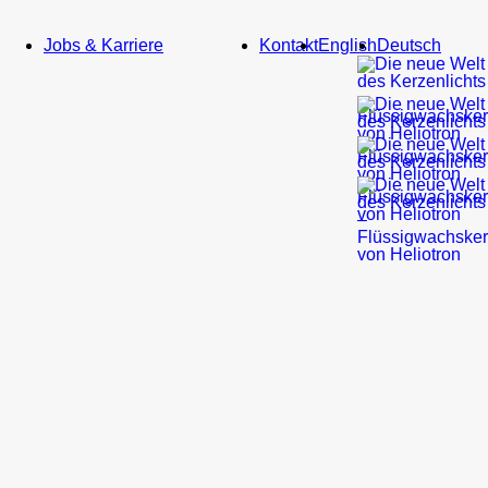
Service
Jobs & Karriere
Kontakt
English
Deutsch
Bildmaterial
Newsletter
Gastronomie
&
Hotellerie
Kirche
&
Bestatter
Heliotron
Blog
Do
It
Yourself
Referenzen
Gastronomie
&
Hotellerie
Kirchen
&
kirchliche