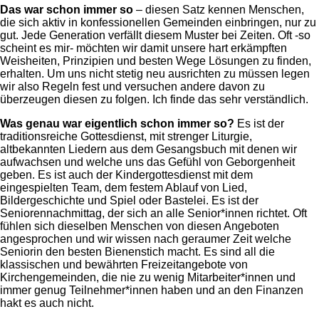
Das war schon immer so
– diesen Satz kennen Menschen,
die sich aktiv in konfessionellen Gemeinden einbringen, nur zu
gut. Jede Generation verfällt diesem Muster bei Zeiten. Oft -so
scheint es mir- möchten wir damit unsere hart erkämpften
Weisheiten, Prinzipien und besten Wege Lösungen zu finden,
erhalten. Um uns nicht stetig neu ausrichten zu müssen legen
wir also Regeln fest und versuchen andere davon zu
überzeugen diesen zu folgen. Ich finde das sehr verständlich.
Was genau war eigentlich schon immer so?
Es ist der
traditionsreiche Gottesdienst, mit strenger Liturgie,
altbekannten Liedern aus dem Gesangsbuch mit denen wir
aufwachsen und welche uns das Gefühl von Geborgenheit
geben. Es ist auch der Kindergottesdienst mit dem
eingespielten Team, dem festem Ablauf von Lied,
Bildergeschichte und Spiel oder Bastelei. Es ist der
Seniorennachmittag, der sich an alle Senior*innen richtet. Oft
fühlen sich dieselben Menschen von diesen Angeboten
angesprochen und wir wissen nach geraumer Zeit welche
Seniorin den besten Bienenstich macht. Es sind all die
klassischen und bewährten Freizeitangebote von
Kirchengemeinden, die nie zu wenig Mitarbeiter*innen und
immer genug Teilnehmer*innen haben und an den Finanzen
hakt es auch nicht.