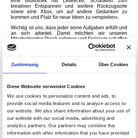
eine Bibliothek mit Leseecke, Schaukeln zum
kreativen Entspannen und weitere Rückzugsorte
sowie eine Xbox, um auf andere Gedanken zu
kommen und Platz für neue Ideen zu »erspielen«.
Wichtig ist uns, dass jeder seine Aufgaben erfüllt und
an sich arbeitet. Damit möchten wir unseren
Mitarbeitenden Druck nehmen und Freiraum schaffen
für eine gesunde, entspannte Zusammenarbeit und
für Kreativität. Als eines der innovativsten
Unternehmen in unserer Branche möchten wir Sie
einladen, die Heliotron-Arbeitswelt vor Ort zu
Zustimmung
Details
Über Cookies
besuchen oder uns auf unserer Webseite sowie in
den sozialen Medien zu begleiten.
Diese Webseite verwendet Cookies
We use cookies to personalize content and ads, to
provide social media features and to analyze access to
our website.
We also share information about your use of
our website with our social media, advertising and
analytics partners.
Our partners may combine this
information with other information that you have provided