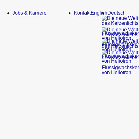
Service
Jobs & Karriere
Kontakt
English
Deutsch
Bildmaterial
Newsletter
Gastronomie
&
Hotellerie
Kirche
&
Bestatter
Heliotron
Blog
Do
It
Yourself
Referenzen
Gastronomie
&
Hotellerie
Kirchen
&
kirchliche