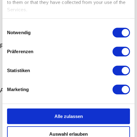
to them or that they have collected from your use of the
Services.
Einwilligungsauswahl
Notwendig
Recent Posts
Präferenzen
Story – Symbolbedeutung der Kerze
Story – Revolution der Kerzen
Story – Digitale Kirche
Statistiken
Story – „Das war schon immer so“
FlexiLight®-SlideIn – Mehr Individualität geht nicht!
Marketing
Archives
April 2021
März 2021
Februar 2021
Alle zulassen
Dezember 2020
Oktober 2020
August 2020
Auswahl erlauben
Juli 2020